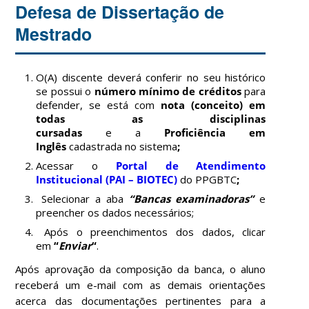
Defesa de Dissertação de
Mestrado
O(A) discente deverá conferir no seu histórico
se poss
ui o
número mínimo de créditos
para
defender, se está com
nota (conceito) em
todas as disciplinas
cursadas
e
a
Proficiência em
Inglês
cadastrada no sistema
;
Acessar o
Portal de Atendimento
Institucional (PAI – BIOTEC)
do PPGBTC
;
Selecionar a aba
“Bancas examinadoras”
e
preencher os dados necessários;
Após o preenchimentos dos dados, clicar
em
“
Enviar
“
.
Após aprovação da composição da banca, o aluno
receberá um e-mail com as demais orientações
acerca das documentações pertinentes para a