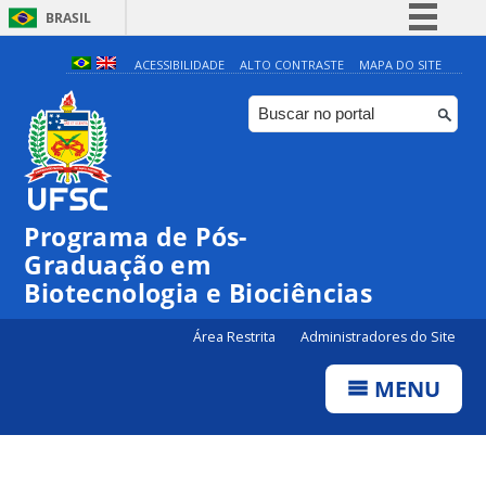
BRASIL
Simplifique!
ACESSIBILIDADE
ALTO CONTRASTE
MAPA DO SITE
Comunica BR
Participe
Acesso à informação
Legislação
Programa de Pós-
Canais
Graduação em
Biotecnologia e Biociências
Área Restrita
Administradores do Site
MENU