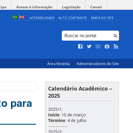
cipe
Acesso à informação
Legislação
Canais
ACESSIBILIDADE
ALTO CONTRASTE
MAPA DO SITE
Área Restrita
Administradores do Site
Calendário Acadêmico –
2025
o para
2025/1:
Início
: 10 de março
Término
: 4 de julho
-------------
2025/2: