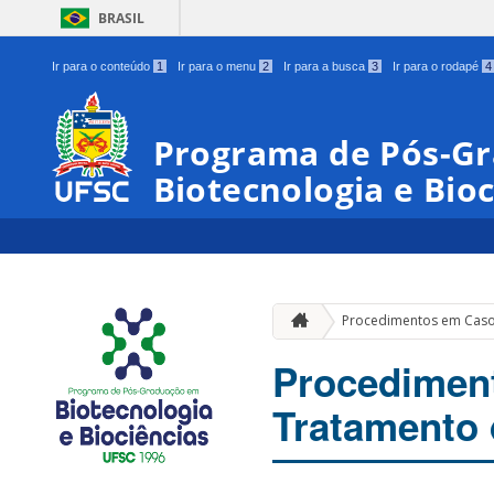
BRASIL
Ir para o conteúdo
1
Ir para o menu
2
Ir para a busca
3
Ir para o rodapé
4
Programa de Pós-G
Biotecnologia e Bioc
Procedimentos em Caso
Procedimen
Tratamento 