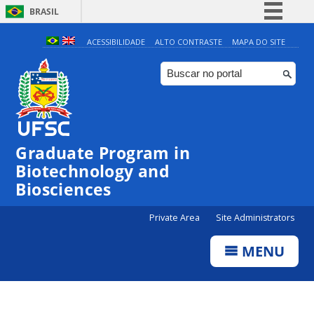
BRASIL
Simplifique!
ACESSIBILIDADE
ALTO CONTRASTE
MAPA DO SITE
Comunica BR
Participe
Acesso à informação
Legislação
Graduate Program in
Canais
Biotechnology and
Biosciences
Private Area
Site Administrators
MENU