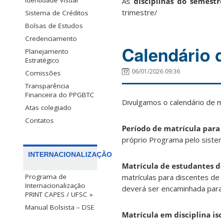
Identidade Visual
As
disciplinas do semestr
trimestre/
Sistema de Créditos
Bolsas de Estudos
Credenciamento
Calendário 
Planejamento
Estratégico
06/01/2026 09:36
Comissões
Transparência
Financeira do PPGBTC
Divulgamos o calendário de 
Atas colegiado
Contatos
Período de matrícula para
próprio Programa pelo siste
INTERNACIONALIZAÇÃO
Matrícula de estudantes d
matrículas para discentes de
Programa de
Internacionalização
deverá ser encaminhada para
PRINT CAPES / UFSC »
Manual Bolsista – DSE
Matrícula em disciplina is