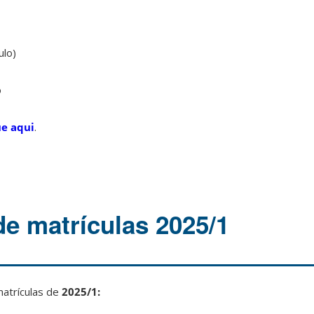
ulo)
o
ue aqui
.
de matrículas 2025/1
matrículas de
2025/1: