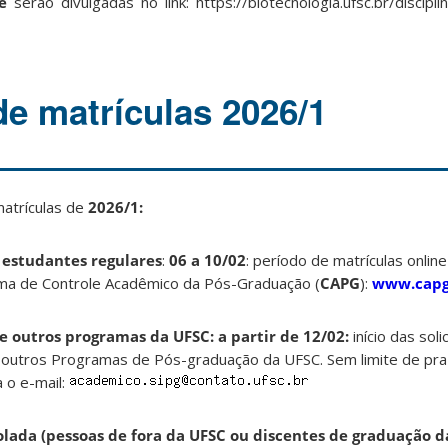
e
serão divulgadas no link: https://biotecnologia.ufsc.br/disciplin
de matrículas 2026/1
matrículas de
2026/1:
 estudantes regulares
:
06 a 10/02
: período de matrículas online
ma de Controle Acadêmico da Pós-Graduação (
CAPG
):
www.capg.
e outros programas da UFSC: a partir de 12/02:
início das sol
 outros Programas de Pós-graduação da UFSC. Sem limite de praz
 o e-mail:
olada (pessoas de fora da UFSC ou discentes de graduação d