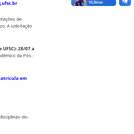
ufsc.br
icitações de
o. A solicitação
a UFSC): 28/07 a
cadêmico da Pós-
atrícula em
disciplinas-do-