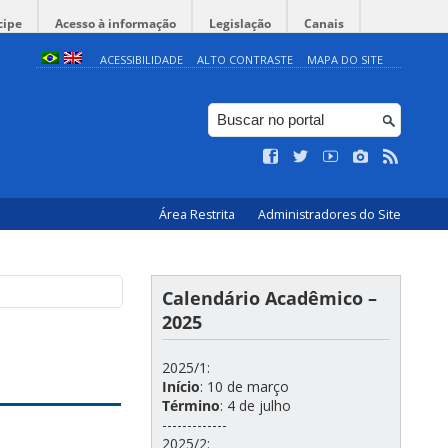
cipe
Acesso à informação
Legislação
Canais
ACESSIBILIDADE
ALTO CONTRASTE
MAPA DO SITE
Área Restrita
Administradores do Site
Calendário Acadêmico –
2025
2025/1:
Início
: 10 de março
Término
: 4 de julho
-------------
2025/2: