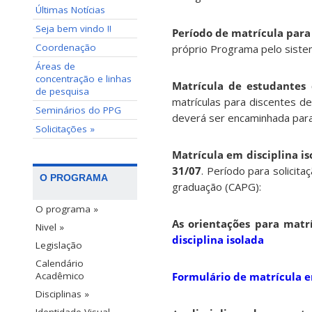
Últimas Notícias
Seja bem vindo !!
Período de matrícula para
Coordenação
próprio Programa pelo siste
Áreas de
concentração e linhas
Matrícula de estudantes 
de pesquisa
matrículas para discentes d
Seminários do PPG
deverá ser encaminhada para
Solicitações »
Matrícula em disciplina is
31/07
. Período para solicit
O PROGRAMA
graduação (CAPG):
O programa »
As orientações para matrí
Nivel »
disciplina isolada
Legislação
Calendário
Formulário de matrícula e
Acadêmico
Disciplinas »