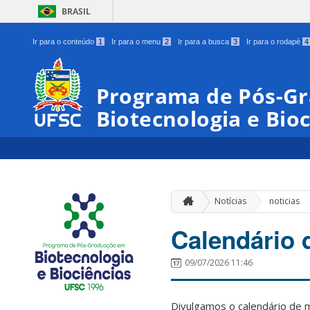
BRASIL
Ir para o conteúdo
1
Ir para o menu
2
Ir para a busca
3
Ir para o rodapé
4
Programa de Pós-G
Biotecnologia e Bioc
Notícias
noticias
Calendário 
09/07/2026 11:46
Divulgamos o calendário de 