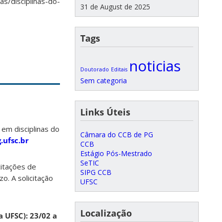
as/disciplinas-do-
31 de August de 2025
Tags
noticias
Doutorado
Editais
Sem categoria
Links Úteis
 em disciplinas do
Câmara do CCB de PG
ufsc.br
CCB
Estágio Pós-Mestrado
SeTIC
icitações de
SIPG CCB
o. A solicitação
UFSC
Localização
a UFSC): 23/02 a