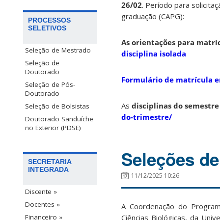
26/02
. Período para solicita
graduação (CAPG):
PROCESSOS
SELETIVOS
As orientações para matríc
Seleção de Mestrado
disciplina isolada
Seleção de
Doutorado
Formulário de matrícula e
Seleção de Pós-
Doutorado
As
disciplinas do semestre
Seleção de Bolsistas
do-trimestre/
Doutorado Sanduíche
no Exterior (PDSE)
Seleções de
SECRETARIA
INTEGRADA
11/12/2025 10:26
Discente »
Docentes »
A Coordenação do Programa
Ciências Biológicas, da Uni
Financeiro »