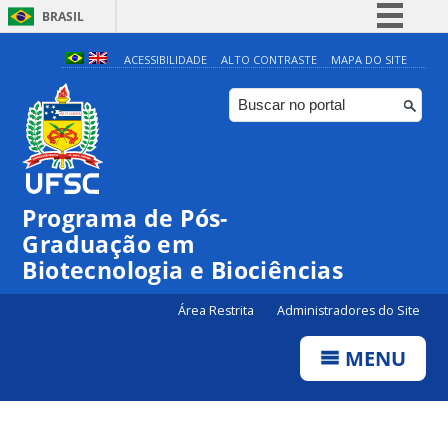
BRASIL
Simplifique!
ACESSIBILIDADE
ALTO CONTRASTE
MAPA DO SITE
Comunica BR
Participe
Acesso à informação
Legislação
Programa de Pós-
Canais
Graduação em
Biotecnologia e Biociências
Área Restrita
Administradores do Site
MENU