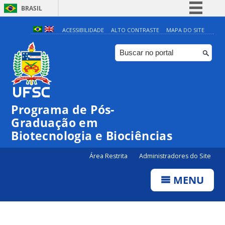
BRASIL
Simplifique!
ACESSIBILIDADE
ALTO CONTRASTE
MAPA DO SITE
Comunica BR
Participe
Acesso à informação
Legislação
Programa de Pós-
Canais
Graduação em
Biotecnologia e Biociências
Área Restrita
Administradores do Site
MENU