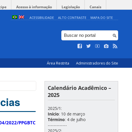
cipe
Acesso à informação
Legislação
Canais
ACESSIBILIDADE
ALTO CONTRASTE
MAPA DO SITE
Área Restrita
Administradores do Site
Calendário Acadêmico –
2025
cias
2025/1:
Início
: 10 de março
Término
: 4 de julho
 04/2022/PPGBTC
-------------
2025/2: