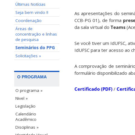
Últimas Notícias
Seja bem vindo !!
As apresentações do semin
CCB-PG 01), de forma
prese
Coordenação
da sala virtual do
Teams
(Ac
Áreas de
concentração e linhas
de pesquisa
Se você tiver um IdUFSC, ati
Seminários do PPG
IdUFSC para ter acesso ao cha
Solicitações »
A comprovação de seminário
formulário disponibilizado aba
O PROGRAMA
Certificado (PDF)
/
Certifi
O programa »
Nivel »
Legislação
Calendário
Acadêmico
Disciplinas »