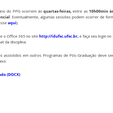
ário do PPG ocorrem às
quartas-feiras,
entre as
10h00min à
ncial
. Eventualmente, algumas sessões podem ocorrer de form
esse
aqui
).
ve o Office 365 no site
http://idufsc.ufsc.br,
e faça seu login n
t da disciplina.
s assistidos em outros Programas de Pós-Graduação deve ser 
ixo:
cado (DOCX)