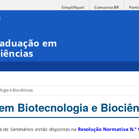
Simplifique!
Comunica BR
Parti
raduação em
iências
ogia e Biociências
em Biotecnologia e Biociên
na de Seminários estão dispostas na
Resolução Normativa N.º