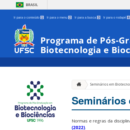
BRASIL
Ir para o conteúdo
1
Ir para o menu
2
Ir para a busca
3
Ir para o rodapé
4
Programa de Pós-G
Biotecnologia e Bioc
Seminários em Biotecnol
Seminários 
Normas e regras da discipli
(2022)
.