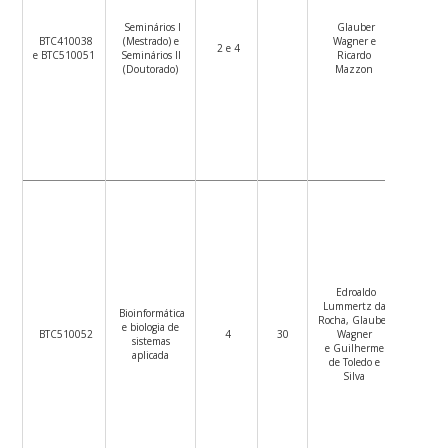
Seminários I
Glauber
Ver
BTC410038
(Mestrado) e
Wagner e
Plano
2 e 4
e BTC510051
Seminários II
Ricardo
de
(Doutorado)
Mazzon
Ensino
Edroaldo
Lummertz da
Bioinformática
Ver
Rocha, Glauber
e biologia de
Plano
BTC510052
4
30
Wagner
sistemas
de
e Guilherme
aplicada
Ensino
de Toledo e
Silva