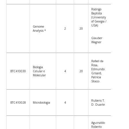
Rodrigo
Baptista
(University
of Georgia /
USA)
Genome
09/03 –
2
20
Analysis *
13/03
Glauber
Wagner
Rafael da
Rosa,
Biologia
Edmundo
Ver
BTC410030
Celular e
4
20
Grisard,
Plano de
Molecular
Patrícia
Ensino
Stocco
Ver
Rubens T.
BTC410028
Microbiologia
4
Plano de
D. Duarte
Ensino
Ao longo
Aguinaldo
do
Roberto
semestre