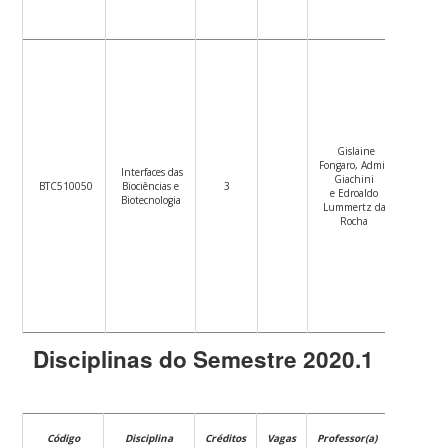
Gislaine
Fongaro, Admir
Ver
Interfaces das
Giachini
Plano
BTC510050
Biociências e
3
e Edroaldo
de
Biotecnologia
Lummertz da
Ensino
Rocha
Disciplinas do Semestre 2020.1
Código
Disciplina
Créditos
Vagas
Professor(a)
Datas