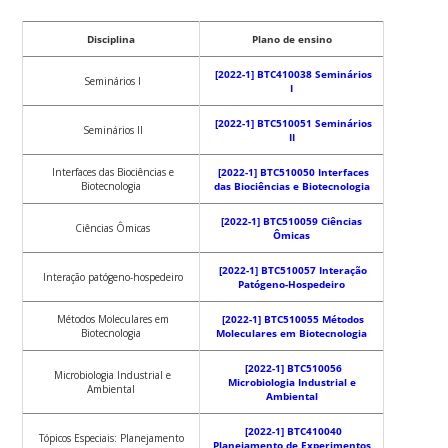
Disciplina
Plano de ensino
[2022-1] BTC410038 Seminários
Seminários I
I
[2022-1] BTC510051 Seminários
Seminários II
II
Interfaces das Biociências e
[2022-1] BTC510050 Interfaces
Biotecnologia
das Biociências e Biotecnologia
[2022-1] BTC510059 Ciências
Ciências Ômicas
Ômicas
[2022-1] BTC510057 Interação
Interação patógeno-hospedeiro
Patógeno-Hospedeiro
Métodos Moleculares em
[2022-1] BTC510055 Métodos
Biotecnologia
Moleculares em Biotecnologia
[2022-1] BTC510056
Microbiologia Industrial e
Microbiologia Industrial e
Ambiental
Ambiental
[2022-1] BTC410040
Tópicos Especiais: Planejamento
Planejamento de Experimentos