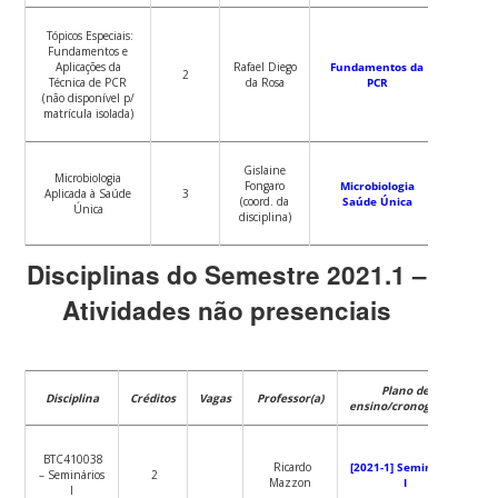
Tópicos Especiais:
Fundamentos e
Aplicações da
Rafael Diego
Fundamentos da
2
Técnica de PCR
da Rosa
PCR
(não disponível p/
matrícula isolada)
Gislaine
Microbiologia
Fongaro
Microbiologia
Aplicada à Saúde
3
(coord. da
Saúde Única
Única
disciplina)
Disciplinas do Semestre 2021.1 –
Atividades não presenciais
Plano de
Disciplina
Créditos
Vagas
Professor(a)
ensino/cronograma
BTC410038
Ricardo
[2021-1] Seminários
– Seminários
2
Mazzon
I
I