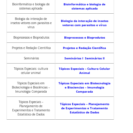
Bioinformática e biologia de
Bioinformática e biologia de
sistemas aplicada
sistemas aplicada
Biologia da interação de
Biologia da interação de insetos
insetos vetores com parasitos e
vetores com parasitos e vírus
vírus
Bioprocessos e Bioprodutos
Bioprocessos e Bioprodutos
Projetos e Redação Científica
Projetos e Redação Científica
Seminários
Seminários I
Seminários II
Tópicos Especiais: cultura
Tópicos Especiais – Cultura Celular
celular animal
Animal
Tópicos Especiais em
Tópicos Especiais em Biotecnologia
Biotecnologia e Biociências –
e Biociencias – Imunologia
Imunologia Comparada
Comparada
Tópicos Especiais –
Tópicos Especiais – Planejamento
Planejamento de
de Experimentos e Tratamento
Experimentos e Tratamento
Estatístico de Dados
Estatístico de Dados