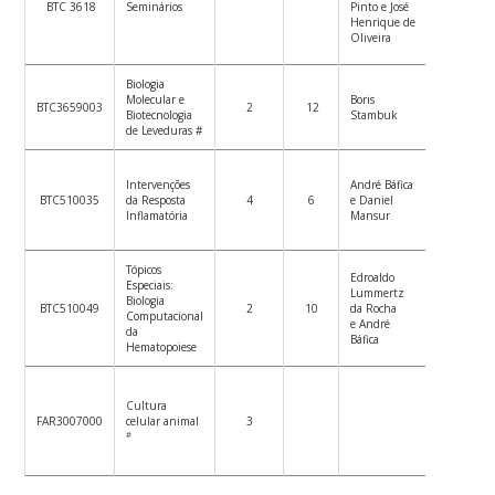
BTC 3618
Seminários
Pinto e José
–
Henrique de
Quartas-
Oliveira
feiras
Biologia
Molecular e
Boris
BTC3659003
2
12
Biotecnologia
Stambuk
de Leveduras #
Intervenções
André Báfica
Ver
BTC510035
da Resposta
4
6
e Daniel
Plano de
Inflamatória
Mansur
Ensino
Tópicos
Edroaldo
Especiais:
Lummertz
Ver
Biologia
BTC510049
2
10
da Rocha
Plano de
Computacional
e André
Ensino
da
Báfica
Hematopoiese
Cultura
FAR3007000
celular animal
3
#