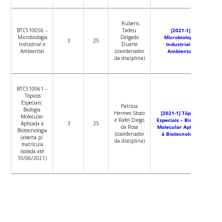
Rubens
BTC510056 –
Tadeu
[2021-1]
Microbiologia
Delgado
Microbiologia
3
25
Industrial e
Duarte
Industrial e
Ambiental
(coordenador
Ambiental
da disciplina)
BTC510061 –
Tópicos
Especiais:
Patrícia
Biologia
Hermes Stoco
[2021-1] Tópicos
Molecular
e Rafel Diego
Especiais – Biologia
Aplicada à
3
25
da Rosa
Molecular Aplicada
Biotecnologia
(coordenador
à Biotecnologia
(aberta p/
da disciplina)
matrícula
isolada até
10/06/2021)