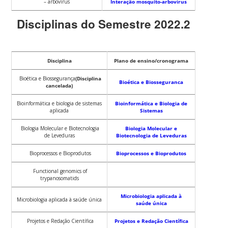
– arbovírus
Interação mosquito-arbovírus
Disciplinas do Semestre 2022.2
Disciplina
Plano de ensino/cronograma
Bioética e Biossegurança
(Disciplina
Bioética e Biosseguranca
cancelada)
Bioinformática e biologia de sistemas
Bioinformática e Biologia de
aplicada
Sistemas
Biologia Molecular e Biotecnologia
Biologia Molecular e
de Leveduras
Biotecnologia de Leveduras
Bioprocessos e Bioprodutos
Bioprocessos e Bioprodutos
Functional genomics of
trypanosomatids
Microbiologia aplicada à
Microbiologia aplicada à saúde única
saúde única
Projetos e Redação Científica
Projetos e Redação Científica