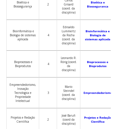
Carlos
Bioética e
Bioética e
2
Grisard
Biossegurança
Biosseguranca
(coord. da
disciplina)
Edroaldo
Bioinformática e
Lummertz
Bioinformática e
Biologia de sistemas
4
da Rocha
Biologia de
aplicada
(coord. da
sistemas aplicada
disciplina)
Leonardo R.
Bioprocessos e
Rörig (coord.
Bioprocessos e
4
Bioprodutos
da
Bioprodutos
disciplina)
Empreendedorismo,
Mario
Inovação
Steindel
Tecnologica e
3
Empreendedorismo
(coord. da
Propriedade
disciplina)
Intelectual
José Barufi
Projetos e Redação
Projetos e Redação
2
(coord da
Científica
Científica
disciplina)