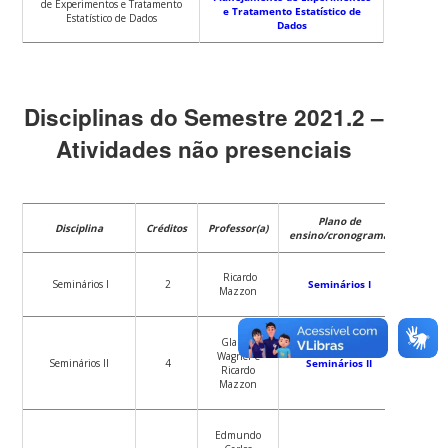
de Experimentos e Tratamento
e Tratamento Estatístico de
Estatístico de Dados
Dados
Disciplinas do Semestre 2021.2 –
Atividades não presenciais
Plano de
Disciplina
Créditos
Professor(a)
ensino/cronograma
Ricardo
Seminários I
2
Seminários I
Mazzon
Glauber
Wagner e
Seminários II
4
Seminários II
Ricardo
Mazzon
Edmundo