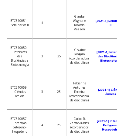
Glauber
BTC510051 –
Wagner e
[2021-1] Seminários
4
Seminários II
Ricardo
II
Mazzon
BTC510050 –
Gislaine
Interfaces
[2021-1] Interfaces
Fongaro
das
3
25
das Biociências e
(coordenadora
Biociências e
Biotecnologia
da disciplina)
Biotecnologia
Fabienne
BTC510059 –
Antunes
[2021-1] Ciências
Ciências
3
25
Ferreira
ômicas
ômicas
(coordenadora
da disciplina)
BTC510057 –
Carlos R.
[2021-1] Interação
Interação
Zárate-Bladés
4
25
Patógeno-
patógeno-
(coordenador
Hospedeiro
hospedeiro
da disciplina)