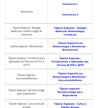
Seminários I
Seminários
Seminários II
Tópicos Especiais: Biologia
Tópicos Especiais – Biologia
Molecular e Biotecnologia de
Molecular Biotecnologia
Leveduras
Leveduras
Tópicos Especiais em
Tópicos especiais: Biomateriais
Biotecnologia e Biociências –
Biomateriais
Tópicos Especiais: Fundamentos e
Tópicos Especiais –
Aplicações das Técnicas de PCR e
Fundamentos e Aplicações das
qPCR
Técnias de PCR e qPCR
Tópicos Especiais em
Tópicos Especiais:
Biotecnologia e Biociências –
Imunometabolismo
Imunometabolismo
Tópicos especiais –
Tópicos especiais: Nanotecnologia
Nanotecnologia para
para bioprodutos
Bioprodutos
Tópicos Especiais: cultura celular
Tópicos Especiais – Cultura
animal
Celular Animal