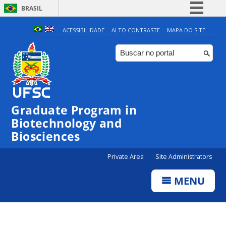
BRASIL
Simplifique!
ACESSIBILIDADE
ALTO CONTRASTE
MAPA DO SITE
Comunica BR
Participe
Acesso à informação
Legislação
Graduate Program in
Canais
Biotechnology and
Biosciences
Private Area
Site Administrators
MENU