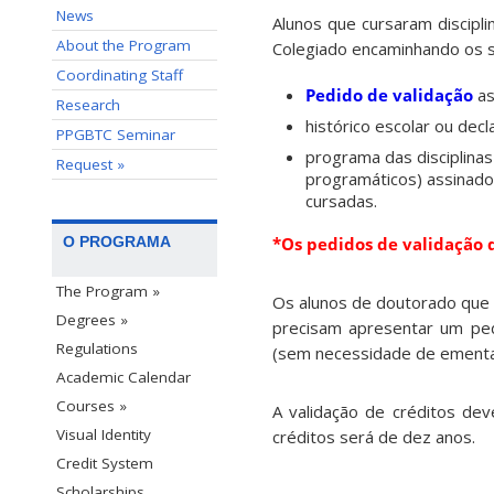
News
Alunos que cursaram discipl
About the Program
Colegiado encaminhando os 
Coordinating Staff
Pedido de validação
as
Research
histórico escolar ou decl
PPGBTC Seminar
programa das disciplina
Request »
programáticos) assinado
cursadas.
*Os pedidos de validação 
O PROGRAMA
The Program »
Os alunos de doutorado que 
Degrees »
precisam apresentar um pedi
Regulations
(sem necessidade de ementa
Academic Calendar
Courses »
A validação de créditos de
Visual Identity
créditos será de dez anos.
Credit System
Scholarships