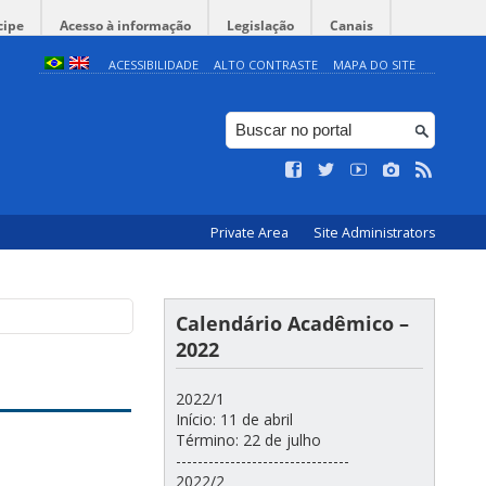
cipe
Acesso à informação
Legislação
Canais
ACESSIBILIDADE
ALTO CONTRASTE
MAPA DO SITE
Private Area
Site Administrators
Calendário Acadêmico –
2022
2022/1
Início: 11 de abril
Término: 22 de julho
--------------------------------
2022/2