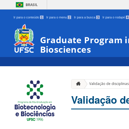
BRASIL
Ir para o conteúdo
1
Ir para o menu
2
Ir para a busca
3
Ir para o rodapé
4
Graduate Program i
Biosciences
Validação de disciplinas
Validação de