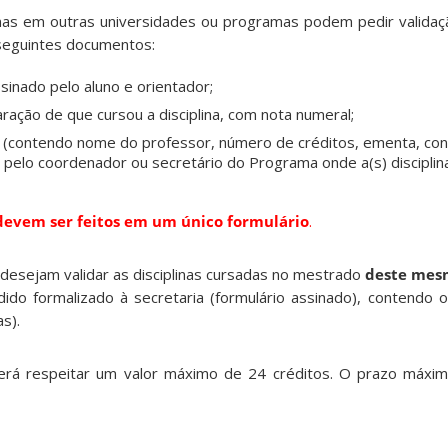
inas em outras universidades ou programas podem pedir validaç
seguintes documentos:
sinado pelo aluno e orientador;
aração de que cursou a disciplina, com nota numeral;
s (contendo nome do professor, número de créditos, ementa, co
 pelo coordenador ou secretário do Programa onde a(s) disciplin
devem ser feitos em um único formulário
.
desejam validar as disciplinas cursadas no mestrado
deste mes
do formalizado à secretaria (formulário assinado), contendo o 
s).
verá respeitar um valor máximo de 24 créditos. O prazo máxi