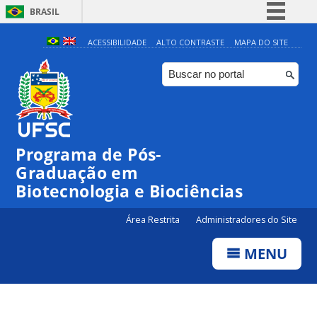
BRASIL
Simplifique!
ACESSIBILIDADE
ALTO CONTRASTE
MAPA DO SITE
Comunica BR
Participe
Acesso à informação
Legislação
Programa de Pós-
Canais
Graduação em
Biotecnologia e Biociências
Área Restrita
Administradores do Site
MENU