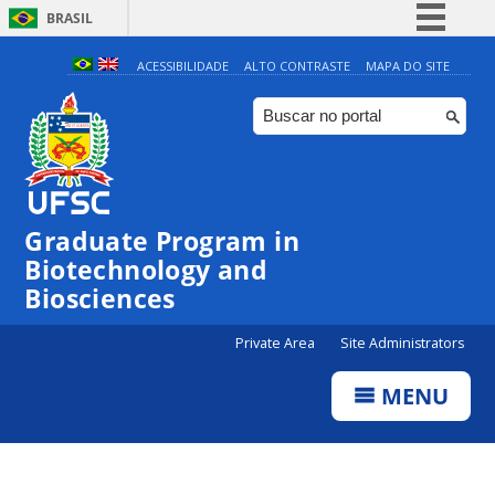
BRASIL
Simplifique!
ACESSIBILIDADE
ALTO CONTRASTE
MAPA DO SITE
Comunica BR
Participe
Acesso à informação
Legislação
Graduate Program in
Canais
Biotechnology and
Biosciences
Private Area
Site Administrators
MENU