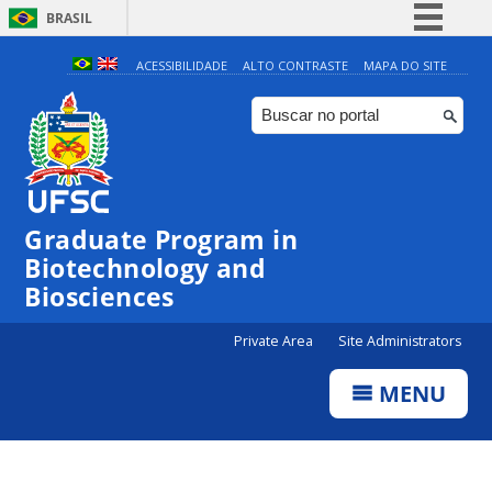
BRASIL
Simplifique!
ACESSIBILIDADE
ALTO CONTRASTE
MAPA DO SITE
Comunica BR
Participe
Acesso à informação
Legislação
Graduate Program in
Canais
Biotechnology and
Biosciences
Private Area
Site Administrators
MENU