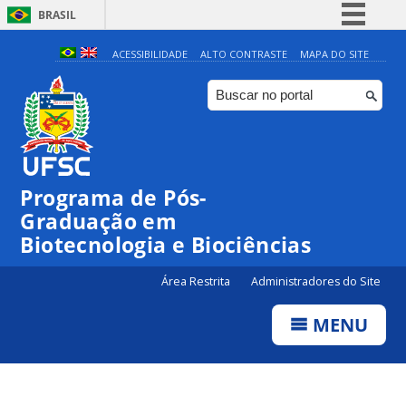
BRASIL
Simplifique!
ACESSIBILIDADE
ALTO CONTRASTE
MAPA DO SITE
Comunica BR
Participe
Acesso à informação
Legislação
Programa de Pós-
Canais
Graduação em
Biotecnologia e Biociências
Área Restrita
Administradores do Site
MENU