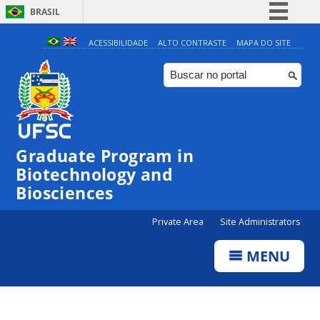
BRASIL
Simplifique!
ACESSIBILIDADE
ALTO CONTRASTE
MAPA DO SITE
Comunica BR
Participe
Acesso à informação
Legislação
Graduate Program in
Canais
Biotechnology and
Biosciences
Private Area
Site Administrators
MENU