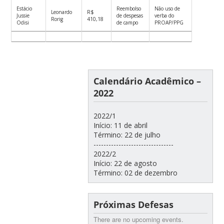
Estácio
Reembolso
Não uso de
Leonardo
R$
Jussie
de despesas
verba do
Rorig
410,18
Odisi
de campo
PROAP/PPG
Calendário Acadêmico –
2022
2022/1
Início: 11 de abril
Término: 22 de julho
--------------------------------
2022/2
Início: 22 de agosto
Término: 02 de dezembro
Próximas Defesas
There are no upcoming events.