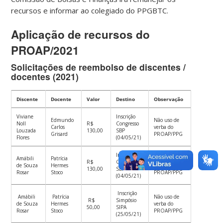
recursos e informar ao colegiado do PPGBTC.
Aplicação de recursos do
PROAP/2021
Solicitações de reembolso de discentes /
docentes (2021)
Discente
Docente
Valor
Destino
Observação
Viviane
Inscrição
Edmundo
Não uso de
Noll
R$
Congresso
Carlos
verba do
Louzada
130,00
SBP
Grisard
PROAP/PPG
Flores
(04/05/21)
Inscrição
Amábili
Patrícia
Não uso de
R$
Congresso
de Souza
Hermes
verba do
130,00
SBP
Rosar
Stoco
PROAP/PPG
(04/05/21)
Inscrição
Amábili
Patrícia
Não uso de
R$
Simpósio
de Souza
Hermes
verba do
50,00
SIPA
Rosar
Stoco
PROAP/PPG
(25/05/21)