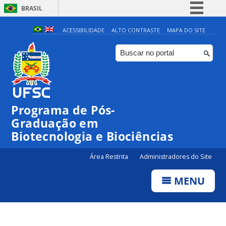
BRASIL
Simplifique!
ACESSIBILIDADE
ALTO CONTRASTE
MAPA DO SITE
Comunica BR
Participe
Acesso à informação
Legislação
Programa de Pós-
Canais
Graduação em
Biotecnologia e Biociências
Área Restrita
Administradores do Site
MENU