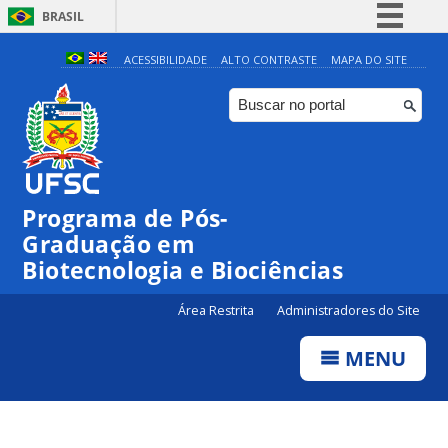
BRASIL
Simplifique!
ACESSIBILIDADE
ALTO CONTRASTE
MAPA DO SITE
Comunica BR
Participe
Acesso à informação
Legislação
Programa de Pós-
Canais
Graduação em
Biotecnologia e Biociências
Área Restrita
Administradores do Site
MENU