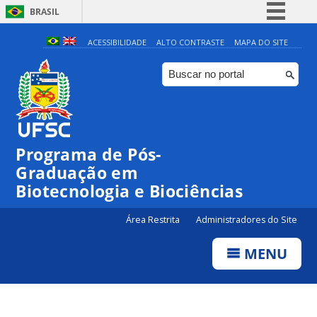
BRASIL
Simplifique!
ACESSIBILIDADE
ALTO CONTRASTE
MAPA DO SITE
Comunica BR
Participe
Acesso à informação
Legislação
Programa de Pós-
Canais
Graduação em
Biotecnologia e Biociências
Área Restrita
Administradores do Site
MENU