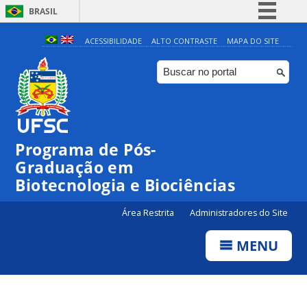
BRASIL
Simplifique!
ACESSIBILIDADE
ALTO CONTRASTE
MAPA DO SITE
Comunica BR
Participe
Acesso à informação
Legislação
Programa de Pós-
Canais
Graduação em
Biotecnologia e Biociências
Área Restrita
Administradores do Site
MENU