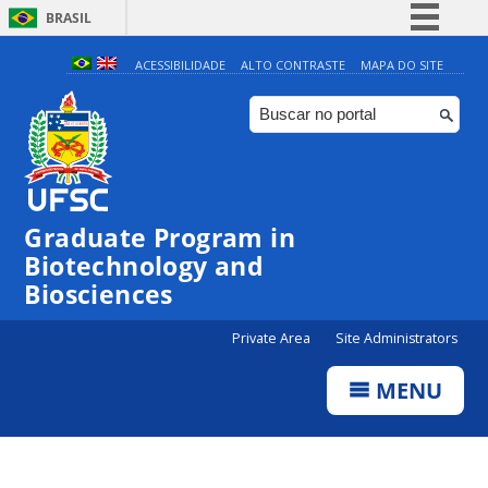
BRASIL
Simplifique!
ACESSIBILIDADE
ALTO CONTRASTE
MAPA DO SITE
Comunica BR
Participe
Acesso à informação
Legislação
Graduate Program in
Canais
Biotechnology and
Biosciences
Private Area
Site Administrators
MENU