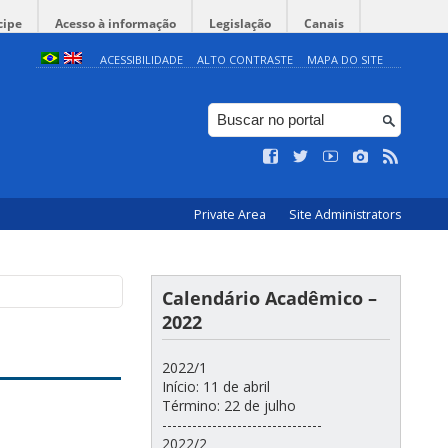
cipe
Acesso à informação
Legislação
Canais
ACESSIBILIDADE
ALTO CONTRASTE
MAPA DO SITE
Private Area
Site Administrators
Calendário Acadêmico –
2022
2022/1
Início: 11 de abril
Término: 22 de julho
--------------------------------
2022/2