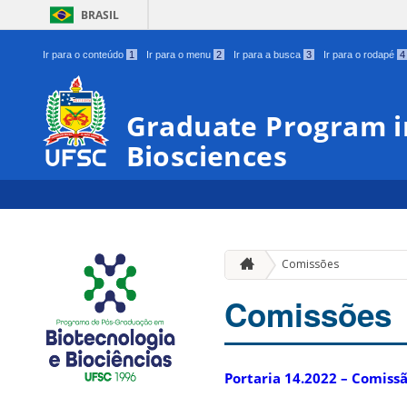
BRASIL
Ir para o conteúdo
1
Ir para o menu
2
Ir para a busca
3
Ir para o rodapé
4
Graduate Program i
Biosciences
Comissões
Comissões
Portaria 14.2022 – Comis