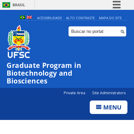
BRASIL
Simplifique!
ACESSIBILIDADE
ALTO CONTRASTE
MAPA DO SITE
Comunica BR
Participe
Acesso à informação
Legislação
Graduate Program in
Canais
Biotechnology and
Biosciences
Private Area
Site Administrators
MENU