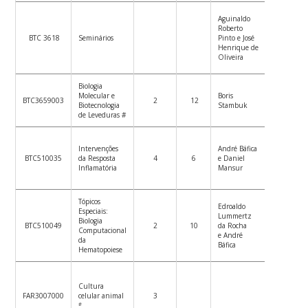
Ao longo
Aguinaldo
do
Roberto
semestre
BTC 3618
Seminários
Pinto e José
–
Henrique de
Quartas-
Oliveira
feiras
Biologia
Molecular e
Boris
BTC3659003
2
12
Biotecnologia
Stambuk
de Leveduras #
Intervenções
André Báfica
Ver
BTC510035
da Resposta
4
6
e Daniel
Plano de
Inflamatória
Mansur
Ensino
Tópicos
Edroaldo
Especiais:
Lummertz
Ver
Biologia
BTC510049
2
10
da Rocha
Plano de
Computacional
e André
Ensino
da
Báfica
Hematopoiese
Cultura
FAR3007000
celular animal
3
#