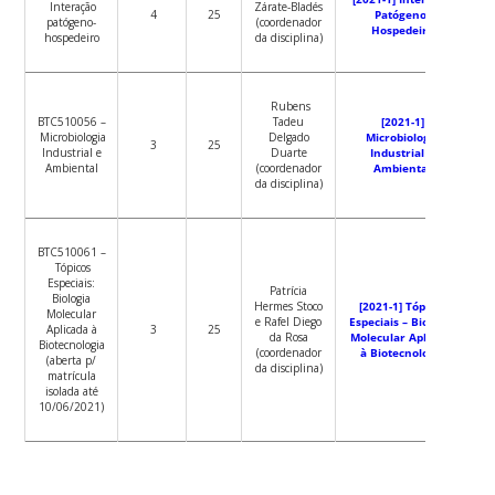
Interação
Zárate-Bladés
4
25
Patógeno-
patógeno-
(coordenador
Hospedeiro
hospedeiro
da disciplina)
Rubens
BTC510056 –
Tadeu
[2021-1]
Microbiologia
Delgado
Microbiologia
3
25
Industrial e
Duarte
Industrial e
Ambiental
(coordenador
Ambiental
da disciplina)
BTC510061 –
Tópicos
Especiais:
Patrícia
Biologia
Hermes Stoco
[2021-1] Tópicos
Molecular
e Rafel Diego
Especiais – Biologia
Aplicada à
3
25
da Rosa
Molecular Aplicada
Biotecnologia
(coordenador
à Biotecnologia
(aberta p/
da disciplina)
matrícula
isolada até
10/06/2021)