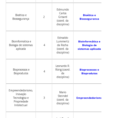
Edmundo
Carlos
Bioética e
Bioética e
2
Grisard
Biossegurança
Biosseguranca
(coord. da
disciplina)
Edroaldo
Bioinformática e
Lummertz
Bioinformática e
Biologia de sistemas
4
da Rocha
Biologia de
aplicada
(coord. da
sistemas aplicada
disciplina)
Leonardo R.
Bioprocessos e
Rörig (coord.
Bioprocessos e
4
Bioprodutos
da
Bioprodutos
disciplina)
Empreendedorismo,
Mario
Inovação
Steindel
Tecnologica e
3
Empreendedorismo
(coord. da
Propriedade
disciplina)
Intelectual