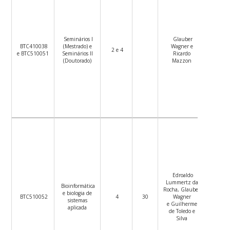
Seminários I
Glauber
Ver
BTC410038
(Mestrado) e
Wagner e
Plano
2 e 4
e BTC510051
Seminários II
Ricardo
de
(Doutorado)
Mazzon
Ensino
Edroaldo
Lummertz da
Bioinformática
Ver
Rocha, Glauber
e biologia de
Plano
BTC510052
4
30
Wagner
sistemas
de
e Guilherme
aplicada
Ensino
de Toledo e
Silva