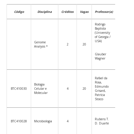
Código
Disciplina
Créditos
Vagas
Professor(a)
Datas
Rodrigo
Baptista
(University
of Georgia /
USA)
Genome
09/03 –
2
20
Analysis *
13/03
Glauber
Wagner
Rafael da
Rosa,
Biologia
Edmundo
Ver
BTC410030
Celular e
4
20
Grisard,
Plano de
Molecular
Patrícia
Ensino
Stocco
Ver
Rubens T.
BTC410028
Microbiologia
4
Plano de
D. Duarte
Ensino