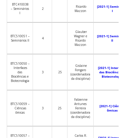
BTC410038
Ricardo
[2021-1] Seminários
– Seminários
2
Mazzon
I
I
Glauber
BTC510051 –
Wagner e
[2021-1] Seminários
4
Seminários II
Ricardo
II
Mazzon
BTC510050 –
Gislaine
Interfaces
[2021-1] Interfaces
Fongaro
das
3
25
das Biociências e
(coordenadora
Biociências e
Biotecnologia
da disciplina)
Biotecnologia
Fabienne
BTC510059 –
Antunes
[2021-1] Ciências
Ciências
3
25
Ferreira
ômicas
ômicas
(coordenadora
da disciplina)
BTC510057 –
Carlos R.
[2021-1] Interação