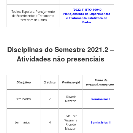
[2022-1] BTC410040
Tópicos Especiais: Planejamento
Planejamento de Experimentos
de Experimentos e Tratamento
e Tratamento Estatístico de
Estatístico de Dados
Dados
Disciplinas do Semestre 2021.2 –
Atividades não presenciais
Plano de
Disciplina
Créditos
Professor(a)
ensino/cronograma
Ricardo
Seminários I
2
Seminários I
Mazzon
Glauber
Wagner e
Seminários II
4
Seminários II
Ricardo
Mazzon