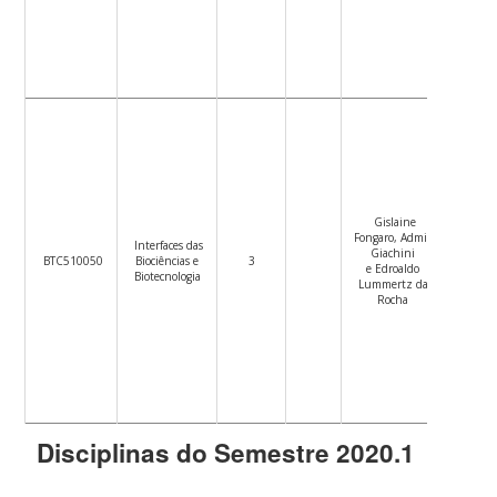
Gislaine
Fongaro, Admir
Ver
Interfaces das
Giachini
Plano
BTC510050
Biociências e
3
e Edroaldo
de
Biotecnologia
Lummertz da
Ensino
Rocha
Disciplinas do Semestre 2020.1