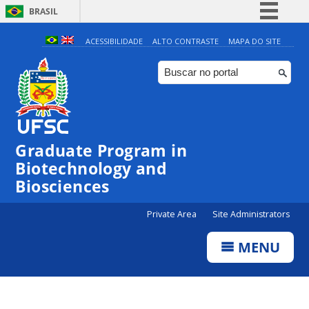
BRASIL
Simplifique!
ACESSIBILIDADE
ALTO CONTRASTE
MAPA DO SITE
Comunica BR
Participe
Acesso à informação
Legislação
Graduate Program in
Canais
Biotechnology and
Biosciences
Private Area
Site Administrators
MENU