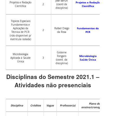
José Barufi
Projetos e Redação
Projetos e Redação
2
(coord da
Científica
Científica
disciplina)
Tópicos Especiais:
Fundamentos e
Aplicações da
Rafael Diego
Fundamentos da
2
Técnica de PCR
da Rosa
PCR
(não disponível p/
matrícula isolada)
Gislaine
Microbiologia
Fongaro
Microbiologia
Aplicada à Saúde
3
(coord. da
Saúde Única
Única
disciplina)
Disciplinas do Semestre 2021.1 –
Atividades não presenciais
Plano de
Disciplina
Créditos
Vagas
Professor(a)
ensino/cronograma