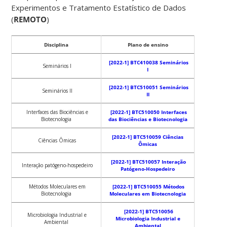
Experimentos e Tratamento Estatístico de Dados
(
REMOTO
)
Disciplina
Plano de ensino
[2022-1] BTC410038 Seminários
Seminários I
I
[2022-1] BTC510051 Seminários
Seminários II
II
Interfaces das Biociências e
[2022-1] BTC510050 Interfaces
Biotecnologia
das Biociências e Biotecnologia
[2022-1] BTC510059 Ciências
Ciências Ômicas
Ômicas
[2022-1] BTC510057 Interação
Interação patógeno-hospedeiro
Patógeno-Hospedeiro
Métodos Moleculares em
[2022-1] BTC510055 Métodos
Biotecnologia
Moleculares em Biotecnologia
[2022-1] BTC510056
Microbiologia Industrial e
Microbiologia Industrial e
Ambiental
Ambiental