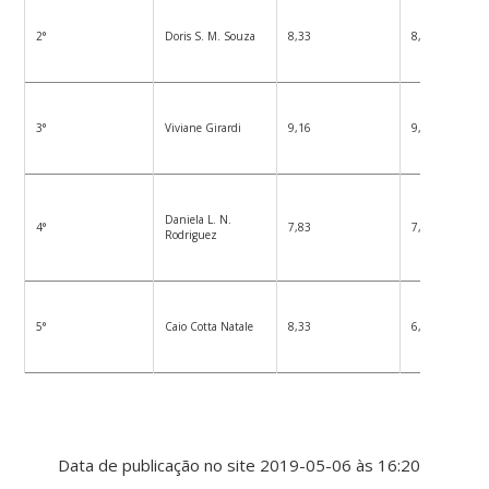
2°
Doris S. M. Souza
8,33
8,33
3°
Viviane Girardi
9,16
9,16
Daniela L. N.
4°
7,83
7,50
Rodriguez
5°
Caio Cotta Natale
8,33
6,83
Data de publicação no site 2019-05-06 às 16:20