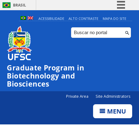
BRASIL
Simplifique!
ACESSIBILIDADE
ALTO CONTRASTE
MAPA DO SITE
Comunica BR
Participe
Acesso à informação
Legislação
Graduate Program in
Canais
Biotechnology and
Biosciences
Private Area
Site Administrators
MENU