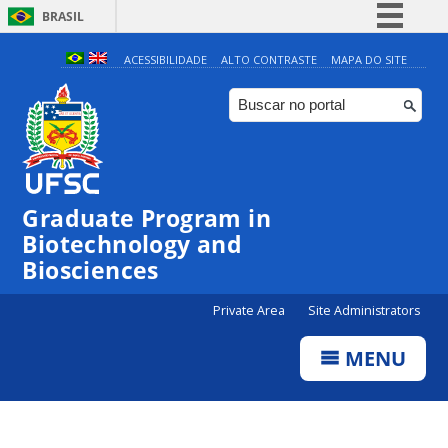
BRASIL
Simplifique!
ACESSIBILIDADE
ALTO CONTRASTE
MAPA DO SITE
Comunica BR
Participe
Acesso à informação
Legislação
Graduate Program in
Canais
Biotechnology and
Biosciences
Private Area
Site Administrators
MENU