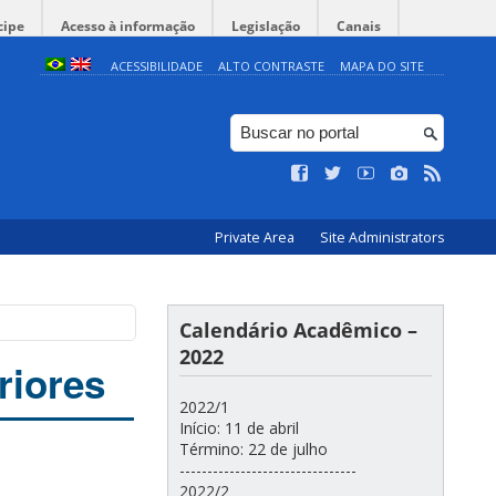
cipe
Acesso à informação
Legislação
Canais
ACESSIBILIDADE
ALTO CONTRASTE
MAPA DO SITE
Private Area
Site Administrators
Calendário Acadêmico –
2022
riores
2022/1
Início: 11 de abril
Término: 22 de julho
--------------------------------
2022/2