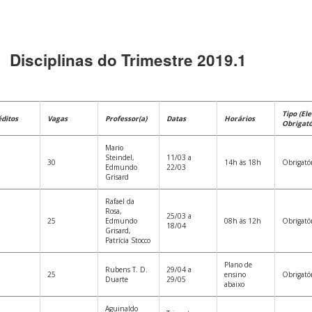
Disciplinas do Trimestre 2019.1
Tipo (Ele
éditos
Vagas
Professor(a)
Datas
Horários
Obrigató
Mario
Steindel,
11/03 a
30
14h às 18h
Obrigató
Edmundo
22/03
Grisard
Rafael da
Rosa,
25/03 a
25
Edmundo
08h às 12h
Obrigató
18/04
Grisard,
Patrícia Stocco
Plano de
Rubens T. D.
29/04 a
25
ensino
Obrigató
Duarte
29/05
abaixo
Aguinaldo