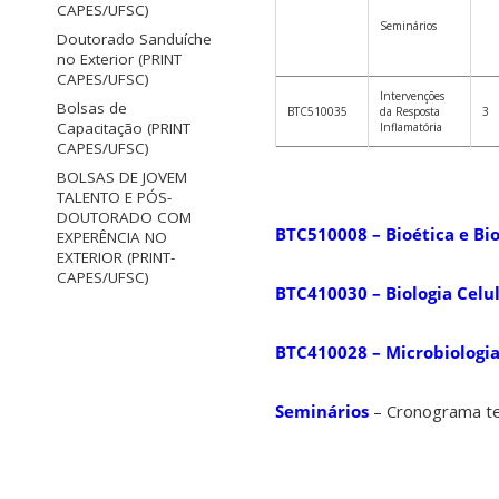
CAPES/UFSC)
Seminários
Doutorado Sanduíche
no Exterior (PRINT
CAPES/UFSC)
Intervenções
Bolsas de
BTC510035
da Resposta
3
Capacitação (PRINT
Inflamatória
CAPES/UFSC)
BOLSAS DE JOVEM
TALENTO E PÓS-
DOUTORADO COM
BTC510008 – Bioética e Bi
EXPERÊNCIA NO
EXTERIOR (PRINT-
CAPES/UFSC)
BTC410030 – Biologia Celu
BTC410028 – Microbiologi
Seminários
– Cronograma t