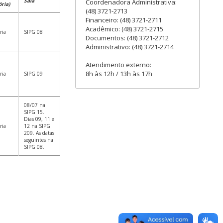
Sala
Coordenadora Administrativa:
ria)
(48) 3721-2713
Financeiro: (48) 3721-2711
Acadêmico: (48) 3721-2715
ria
SIPG 08
Documentos: (48) 3721-2712
Administrativo: (48) 3721-2714
Atendimento externo:
8h às 12h / 13h às 17h
ria
SIPG 09
08/07 na
SIPG 15.
Dias 09, 11 e
ria
12 na SIPG
209. As datas
seguintes na
SIPG 08.