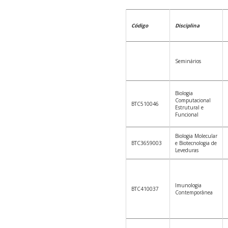
Código
Disciplina
Seminários
Biologia
Computacional
BTC510046
Estrutural e
Funcional
Biologia Molecular
BTC3659003
e Biotecnologia de
Leveduras
Imunologia
BTC410037
Contemporânea