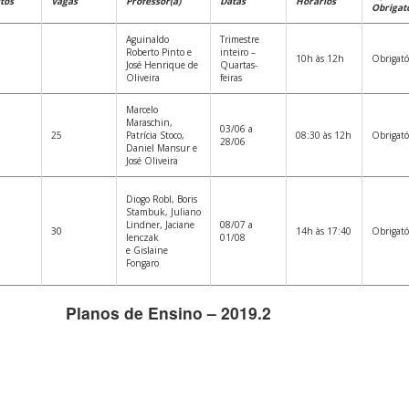
tos
Vagas
Professor(a)
Datas
Horários
Obrigató
Aguinaldo
Trimestre
Roberto Pinto e
inteiro –
10h às 12h
Obrigató
José Henrique de
Quartas-
Oliveira
feiras
Marcelo
Maraschin,
03/06 a
25
Patrícia Stoco,
08:30 às 12h
Obrigató
28/06
Daniel Mansur e
José Oliveira
Diogo Robl, Boris
Stambuk, Juliano
Lindner, Jaciane
08/07 a
30
14h às 17:40
Obrigató
Ienczak
01/08
e Gislaine
Fongaro
Planos de Ensino – 2019.2