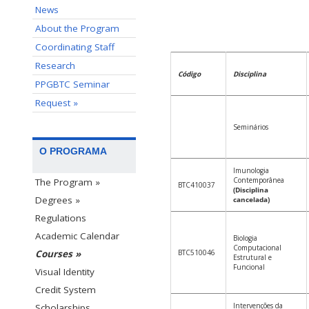
News
About the Program
Coordinating Staff
Research
Código
Disciplina
PPGBTC Seminar
Request »
Seminários
O PROGRAMA
Imunologia
Contemporânea
The Program »
BTC410037
(Disciplina
Degrees »
cancelada)
Regulations
Academic Calendar
Biologia
Computacional
BTC510046
Courses »
Estrutural e
Funcional
Visual Identity
Credit System
Intervenções da
Scholarships