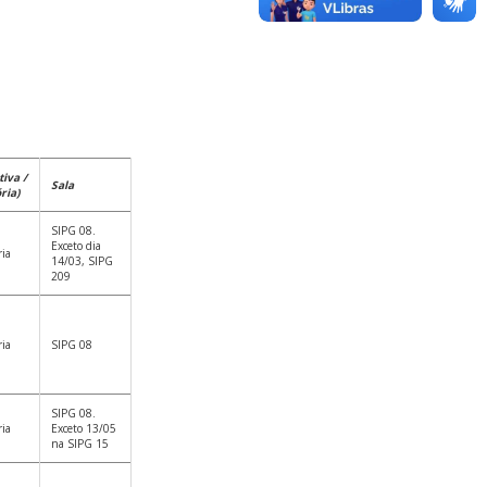
tiva /
Sala
ria)
SIPG 08.
Exceto dia
ria
14/03, SIPG
209
ria
SIPG 08
SIPG 08.
ria
Exceto 13/05
na SIPG 15