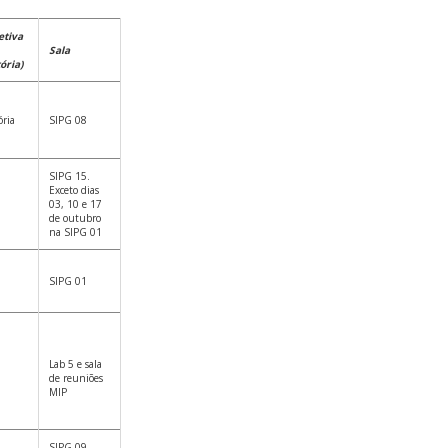
etiva
Sala
ória)
ória
SIPG 08
SIPG 15.
Exceto dias
03, 10 e 17
de outubro
na SIPG 01
SIPG 01
Lab 5 e sala
de reuniões
MIP
SIPG 09.