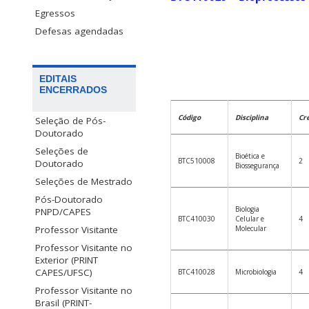
Egressos
Defesas agendadas
EDITAIS
ENCERRADOS
Código
Disciplina
Cr
Seleção de Pós-
Doutorado
Seleções de
Bioética e
BTC510008
2
Doutorado
Biossegurança
Seleções de Mestrado
Pós-Doutorado
Biologia
PNPD/CAPES
BTC410030
Celular e
4
Professor Visitante
Molecular
Professor Visitante no
Exterior (PRINT
CAPES/UFSC)
BTC410028
Microbiologia
4
Professor Visitante no
Brasil (PRINT-