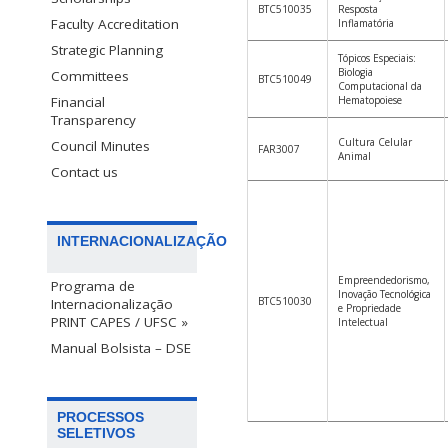
BTC510035
Resposta
Faculty Accreditation
Inflamatória
Strategic Planning
Tópicos Especiais:
Biologia
Committees
BTC510049
Computacional da
Hematopoiese
Financial
Transparency
Cultura Celular
Council Minutes
FAR3007
Animal
Contact us
INTERNACIONALIZAÇÃO
Empreendedorismo,
Programa de
Inovação Tecnológica
BTC510030
Internacionalização
e Propriedade
PRINT CAPES / UFSC »
Intelectual
Manual Bolsista – DSE
PROCESSOS
SELETIVOS