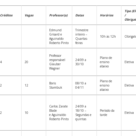
Tipo (El
Créditos
Vagas
Professor(a)
Datas
Horários
/
Obrigat
Edmund
Trimestre
Grisard e
inteiro –
10h às 12h
Obrigat
Aguinaldo
Quartas-
Roberto Pinto
feiras
Professor
Plano de
responsável
24/09 a
4
20
ensino
Eletiva
Glauber
30/10
abaixo
Wagner
Plano de
Boris
08/10 a
2
12
ensino
Eletiva
Stambuk
04/11
abaixo
Carlos Zarate
24/09 a
Blade
18/10 –
Período da
2
10
Eletiva
e Aguinaldo
Segundas e
tarde
Roberto Pinto
quintas