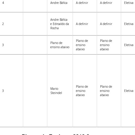
4
Andre Báfica
A definir
A definir
Eletiva
Andre Báfica
2
e Edroaldo da
A definir
A definir
Eletiva
Rocha
Plano de
Plano de
Plano de
3
ensino
ensino
Eletiva
ensino abaixo
abaixo
abaixo
Plano de
Plano de
Mario
3
ensino
ensino
Eletiva
Steindel
abaixo
abaixo