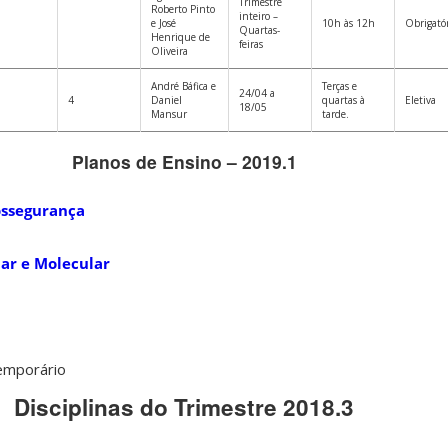
Trimestre
Roberto Pinto
inteiro –
e José
10h às 12h
Obrigató
Quartas-
Henrique de
feiras
Oliveira
André Báfica e
Terças e
24/04 a
4
Daniel
quartas à
Eletiva
18/05
Mansur
tarde.
Planos de Ensino – 2019.1
ossegurança
lar e Molecular
a
emporário
Disciplinas do Trimestre 2018.3