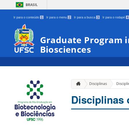
BRASIL
Ir para o conteúdo
1
Ir para o menu
2
Ir para a busca
3
Ir para o rodapé
4
Graduate Program i
Biosciences
Disciplinas
Discipl
Disciplinas