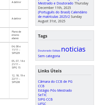
A definir
Mestrado e Doutorado
Thursday
December 11th, 2025
(Português do Brasil) Calendário
de matrículas 2025/2
Sunday
A definir
August 31st, 2025
Plano de
Tags
ensino
abaixo
noticias
04, 08 e
11/11 –
Doutorado
Editais
SIPG09
Sem categoria
05, 07, 14 e
21/11 –
SIPG 15
Links Úteis
12, 18, 19 e
22/11 –
Câmara do CCB de PG
SIPG08
CCB
Estágio Pós-Mestrado
SeTIC
SIPG CCB
UFSC