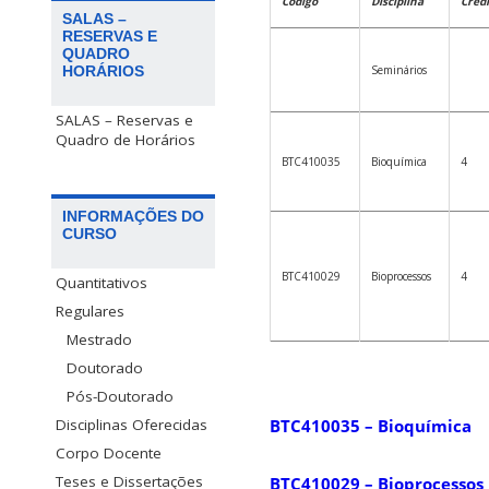
Código
Disciplina
Crédi
SALAS –
RESERVAS E
QUADRO
Seminários
HORÁRIOS
SALAS – Reservas e
Quadro de Horários
BTC410035
Bioquímica
4
INFORMAÇÕES DO
CURSO
BTC410029
Bioprocessos
4
Quantitativos
Regulares
Mestrado
Doutorado
Pós-Doutorado
Disciplinas Oferecidas
BTC410035 – Bioquímica
Corpo Docente
Teses e Dissertações
BTC410029 – Bioprocessos