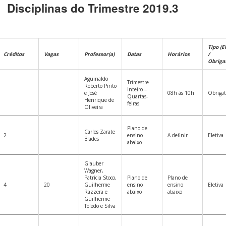
Disciplinas do Trimestre 2019.3
Tipo (E
Créditos
Vagas
Professor(a)
Datas
Horários
/
Obrigat
Aguinaldo
Trimestre
Roberto Pinto
inteiro –
e José
08h às 10h
Obrigat
Quartas-
Henrique de
feiras
Oliveira
Plano de
Carlos Zarate
2
ensino
A definir
Eletiva
Blades
abaixo
Glauber
Wagner,
Patrícia Stoco,
Plano de
Plano de
4
20
Guilherme
ensino
ensino
Eletiva
Razzera e
abaixo
abaixo
Guilherme
Toledo e Silva