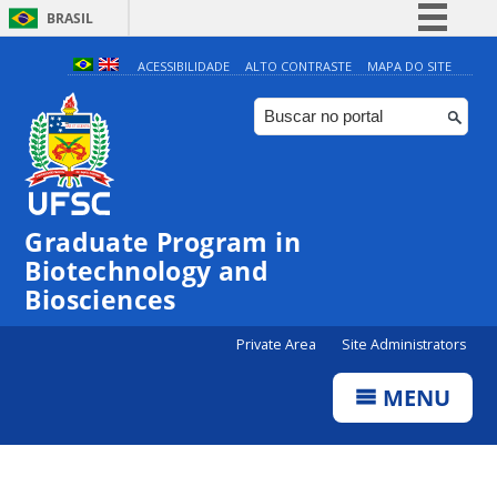
BRASIL
Simplifique!
ACESSIBILIDADE
ALTO CONTRASTE
MAPA DO SITE
Comunica BR
Participe
Acesso à informação
Legislação
Graduate Program in
Canais
Biotechnology and
Biosciences
Private Area
Site Administrators
MENU