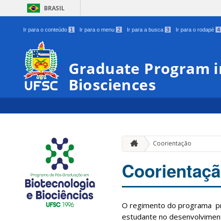
BRASIL
Ir para o conteúdo
1
Ir para o menu
2
Ir para a busca
3
Ir para o rodapé
4
Graduate Program i
Biosciences
Coorientação
Coorientaç
O regimento do programa prev
estudante no desenvolviment