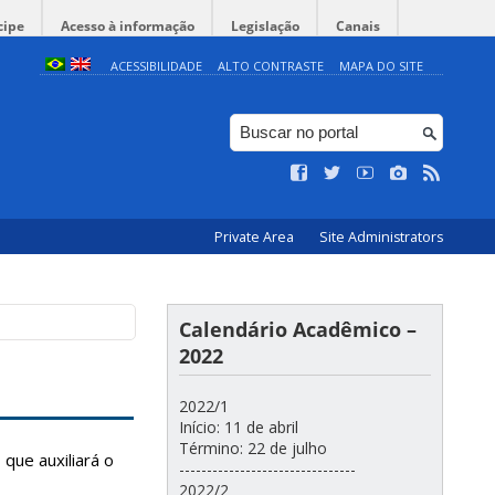
cipe
Acesso à informação
Legislação
Canais
ACESSIBILIDADE
ALTO CONTRASTE
MAPA DO SITE
Private Area
Site Administrators
Calendário Acadêmico –
2022
2022/1
Início: 11 de abril
Término: 22 de julho
que auxiliará o
--------------------------------
2022/2