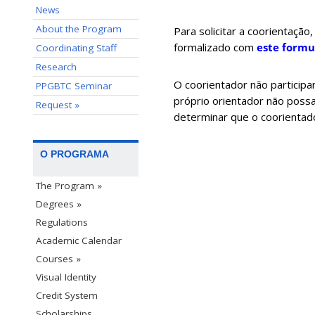
News
About the Program
Para solicitar a coorientaç
formalizado com
este formu
Coordinating Staff
Research
O coorientador não particip
PPGBTC Seminar
próprio orientador não poss
Request »
determinar que o coorientado
O PROGRAMA
The Program »
Degrees »
Regulations
Academic Calendar
Courses »
Visual Identity
Credit System
Scholarships