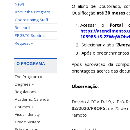
News
O aluno de Doutorado, co
About the Program
Qualificação
até 30 meses
a
Coordinating Staff
Acessar o
Portal d
Research
https://atendimento.
PPGBTC Seminar
105985-t3-2ZWqWOhzh
Request »
Selecionar a aba
“Banca
Após o preenchimentos 
Após aprovação da compos
O PROGRAMA
orientações acerca das docum
The Program »
Degrees »
Observação:
Regulations
Academic Calendar
Devido à COVID-19, a Pró-Re
Courses »
02/2020/PROPG
, de 25 de 
Visual Identity
remoto.
Credit System
Scholarships