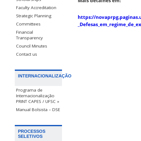
Mais detalhes em:
Faculty Accreditation
Strategic Planning
https://novaprpg.paginas
_Defesas_em_regime_de_ex
Committees
Financial
Transparency
Council Minutes
Contact us
INTERNACIONALIZAÇÃO
Programa de
Internacionalização
PRINT CAPES / UFSC »
Manual Bolsista – DSE
PROCESSOS
SELETIVOS