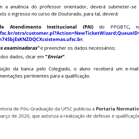
m a anuência do professor orientador, deverá submeter-s
pós o ingresso no curso de Doutorado
, para tal, deverá:
e Atendimento Institucional (PAI)
do PPGBTC
,
ufsc.br/otrs/customer.pl?Action=NewTicketWizard;QueueID
74SbjEsKNZDQCXcsistemas.ufsc.br
;
s examinadoras”
e preencher os dados necessários;
dos dados, clicar em
“
Enviar
“
.
ição da banca pelo Colegiado, o aluno receberá um e-mai
entações pertinentes para a qualificação.
itoria de Pós-Graduação da UFSC publicou a
Portaria Normativ
março de 2020, que autoriza a realização de defesas e qualifica