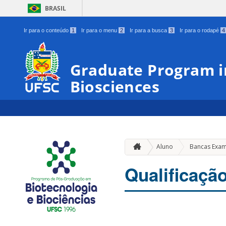
BRASIL
Ir para o conteúdo
1
Ir para o menu
2
Ir para a busca
3
Ir para o rodapé
4
Graduate Program i
Biosciences
Aluno
Bancas Exa
Qualificaçã