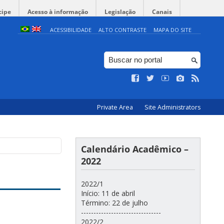
cipe
Acesso à informação
Legislação
Canais
ACESSIBILIDADE
ALTO CONTRASTE
MAPA DO SITE
Private Area
Site Administrators
Calendário Acadêmico –
2022
2022/1
Início: 11 de abril
Término: 22 de julho
--------------------------------
2022/2