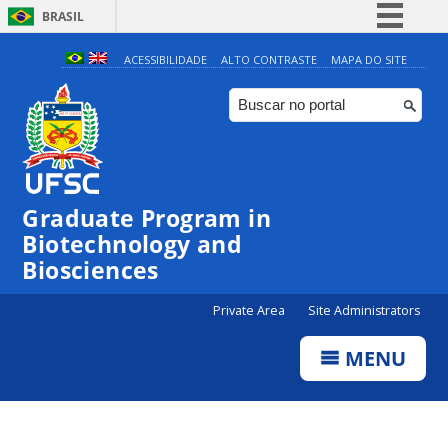
BRASIL
Simplifique!
ACESSIBILIDADE
ALTO CONTRASTE
MAPA DO SITE
Comunica BR
Participe
Acesso à informação
Legislação
Graduate Program in
Canais
Biotechnology and
Biosciences
Private Area
Site Administrators
MENU